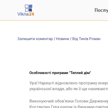
Перейти
до
Посл
вмісту
Залишити коментар
/
Новини
/ Від
Тинів Роман
Особливості програми "Теплий дім"
Ура! Нарешті відновлено програму енер
українсьокї влади, або як її ще називают
Виконуючий обов’язки Голови Держене
Костянтин Гура разом із банками-партн