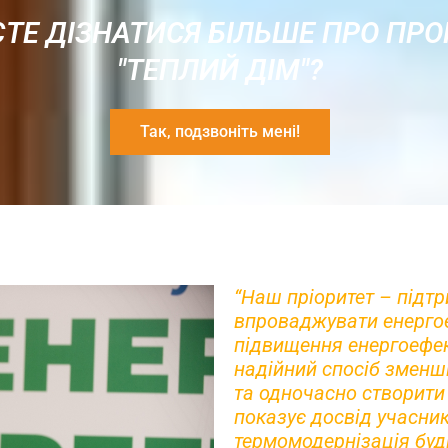
ТЕ ДІЗНАТИСЯ БІЛЬШЕ ПРО ПР
"ТЕПЛИЙ ДІМ"?
Так, подзвоніть мені!
“Наш пріоритет – підт
впроваджувати енерго
підвищення енергоефек
надійний спосіб зменш
та одночасно створити 
показує досвід учасни
термомодернізація буд