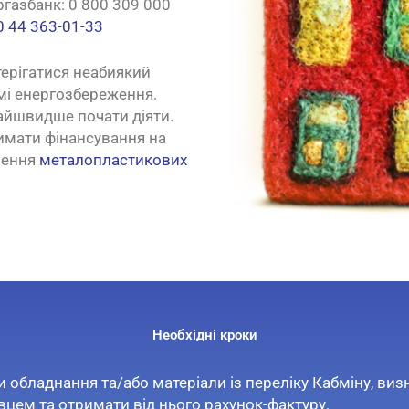
газбанк: 0 800 309 000
 44 363-01-33
стерігатися неабиякий
амі енергозбереження.
найшвидше почати діяти.
имати фінансування на
лення
металопластикових
Необхідні кроки
 обладнання та/або матеріали із переліку Кабміну, виз
вцем та отримати від нього рахунок-фактуру.