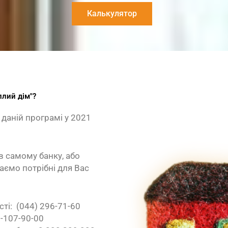
Калькулятор
плий дім"?
даній програмі у 2021
в самому банку, або
ємо потрібні для Вас
і: (044) 296-71-60
6-107-90-00