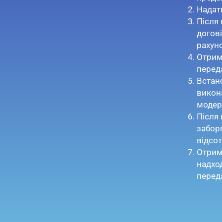
Надати
Після
догові
рахун
Отрим
переда
Встан
викона
модер
Після
забор
відсо
Отрим
надход
переда