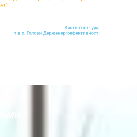
ні”
Костянтин Гура,
т.в.о. Голови Держенергоефективності
ГРАМИ