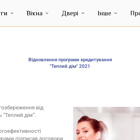
уги
Вікна
Двері
Інше
Пр
Відновлення програми кредитування
"Теплий дім" 2021
гозбереження від
ь “Теплий дім”.
ргоефективності
ерами підписав договори