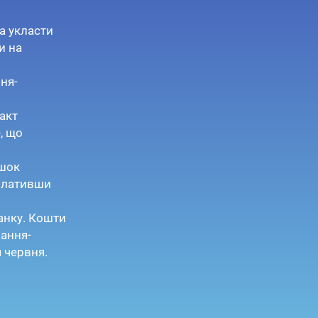
а укласти
и на
ня-
акт
, що
ишок
сплативши
анку. Кошти
мання-
я червня.