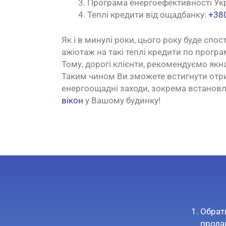
Програма енергоефективності Укр
Теплі кредити від ощадбанку:
+380
Як і в минулі роки, цього року буде спо
ажіотаж на такі теплі кредити по прогр
Тому, дорогі клієнти, рекомендуємо як
Таким чином Ви зможете встигнути отр
енергоощадні заходи, зокрема встанов
вікон
у Вашому будинку!
Обрати
прода