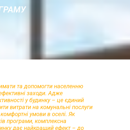
ОГРАМУ
римати та допомогти населенню
ефективні заходи. Адже
тивності у будинку – це єдиний
ити витрати на комунальні послуги
комфортні умови в оселі. Як
ків програми, комплексна
инку дає найкращий ефект – до