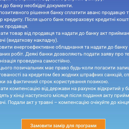
 до банку необхідні документи.
 позитивного рішення банку сплатити аванс продавцю т
р кредиту. Після цього банк перераховує кредитні кошт
ок продавця.
ати товар від продавця та надати до банку акт прийман
чі (видаткову накладну).
овити енергоефективне обладнання та надати до банку 
них робіт. Деякі банки дозволяють подати заяву про те
нізація проведена самостійно.
 цього позичальник має право будь-коли погасити зал
гованості за кредитом без жодних штрафних санкцій, 
тки за фактичний строк користування позикою.
ати компенсацію від держави на рахунок відкритий у б
ять у кінці наступного місяця після подання акту прий
чі. Подали акт у травні – компенсацію очікуйте до кінц
Замовити замір для програми